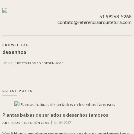
51 99268-5268
contato@referenciaarquitetura.com
BROWSE TAG
desenhos
HOME
/
POSTS TAGGED "DESENHOS"
LATEST POSTS
Plantas baixas de seriados e desenhos famosos
jan 04, 2017
ARTIGOS
,
REFERÊNCIAS
Você já quis em algum momento ver ao vivo os apartamentos e